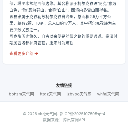
部，塔里木盆地西部边缘。其名称源于柯尔克孜语“阿克”意为
白色，“陶”意为群山，合称“白山”，因境内多雪山而得名。
该县隶属于克孜勒苏柯尔克孜自治州，总面积2.5万平方公
里，辖有2镇、10乡，总人口约17万人，其中柯尔克孜族为主
要少数民族之一。
阿克陶历史悠久，自古以来便是丝绸之路的重要通道。秦汉时
期属西域都护府管辖，唐宋时为疏勒...
查看更多介绍
友情链接
bbhzm天气网
fttgz天气网
jzbvpo天气网
whfaj天气网
© 2026 xlrzj天气网.
鄂ICP备2025107505号-4
数据来源：腾讯官网API