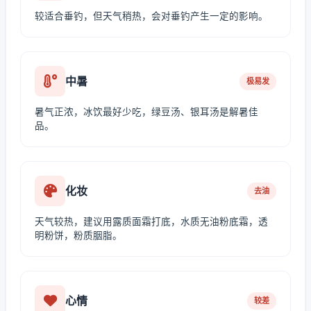
较适合垂钓，但天气稍热，会对垂钓产生一定的影响。
中暑
极易发
暑气正浓，冰饮最好少吃，绿豆汤、银耳汤是解暑佳
品。
化妆
去油
天气较热，建议用露质面霜打底，水质无油粉底霜，透
明粉饼，粉质胭脂。
心情
较差