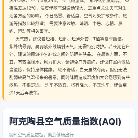
风4-5级， 空气湿度24%， 空气质量优， 紫外线强度最弱。 昼
夜温差达12℃，湿度伴随气温波动较大，需重点关注天气对生
活各方面的影响。 今日感冒、舒适度、空气污染扩散条件、旅
游等指数比较舒适； 需要注意过敏、晾晒、中暑、心情、晨
练、运动等相关事宜。
天气热，建议着短裙、短裤、短薄外套、T恤等夏季服装。
紫外线最弱，属弱紫外线辐射天气，无需特别防护。若长期在户
外，建议涂擦SPF在8-12之间的防晒护肤品。 在晨练方面，不
宜，有较强降水，风力稍大，请避免户外晨练，建议在室内做适
当锻炼，保持身体健康。 较不舒适，白天虽然有雨，但仍无法
削弱较高气温带来的暑意，同时降雨造成湿度加大会您感到有些
闷热，不很舒适。 洗车不适宜，将有降水，不宜洗车，建议至
少1天后再洗车。
阿克陶县空气质量指数(AQI)
实时空气质量数据，助您健康出行