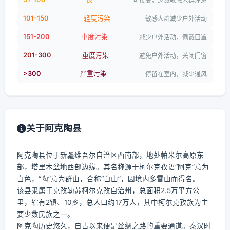
可接受，少数敏感人群注意
101-150
轻度污染
敏感人群减少户外活动
151-200
中度污染
减少户外活动，佩戴口罩
201-300
重度污染
避免户外活动，关闭门窗
>300
严重污染
停留在室内，减少通风
关于阿克陶县
阿克陶县位于新疆维吾尔自治区西南部，地处帕米尔高原东
部，塔里木盆地西部边缘。其名称源于柯尔克孜语“阿克”意为
白色，“陶”意为群山，合称“白山”，因境内多雪山而得名。
该县隶属于克孜勒苏柯尔克孜自治州，总面积2.5万平方公
里，辖有2镇、10乡，总人口约17万人，其中柯尔克孜族为主
要少数民族之一。
阿克陶历史悠久，自古以来便是丝绸之路的重要通道。秦汉时