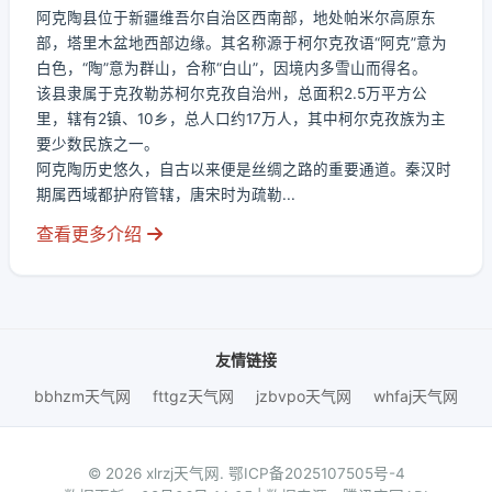
阿克陶县位于新疆维吾尔自治区西南部，地处帕米尔高原东
部，塔里木盆地西部边缘。其名称源于柯尔克孜语“阿克”意为
白色，“陶”意为群山，合称“白山”，因境内多雪山而得名。
该县隶属于克孜勒苏柯尔克孜自治州，总面积2.5万平方公
里，辖有2镇、10乡，总人口约17万人，其中柯尔克孜族为主
要少数民族之一。
阿克陶历史悠久，自古以来便是丝绸之路的重要通道。秦汉时
期属西域都护府管辖，唐宋时为疏勒...
查看更多介绍
友情链接
bbhzm天气网
fttgz天气网
jzbvpo天气网
whfaj天气网
© 2026 xlrzj天气网.
鄂ICP备2025107505号-4