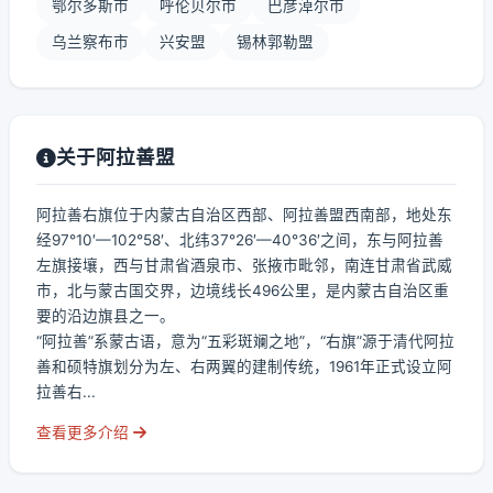
鄂尔多斯市
呼伦贝尔市
巴彦淖尔市
乌兰察布市
兴安盟
锡林郭勒盟
关于阿拉善盟
阿拉善右旗位于内蒙古自治区西部、阿拉善盟西南部，地处东
经97°10′—102°58′、北纬37°26′—40°36′之间，东与阿拉善
左旗接壤，西与甘肃省酒泉市、张掖市毗邻，南连甘肃省武威
市，北与蒙古国交界，边境线长496公里，是内蒙古自治区重
要的沿边旗县之一。
“阿拉善”系蒙古语，意为“五彩斑斓之地”，“右旗”源于清代阿拉
善和硕特旗划分为左、右两翼的建制传统，1961年正式设立阿
拉善右...
查看更多介绍