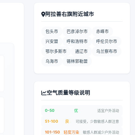
阿拉善右旗附近城市
包头市
巴彦淖尔市
赤峰市
兴安盟
呼和浩特市
呼伦贝尔市
鄂尔多斯市
通辽市
乌兰察布市
乌海市
锡林郭勒盟
空气质量等级说明
0-50
优
适宜户外活动
51-100
良
可接受，少数敏感人群注意
101-150
轻度污染
敏感人群减少户外活动