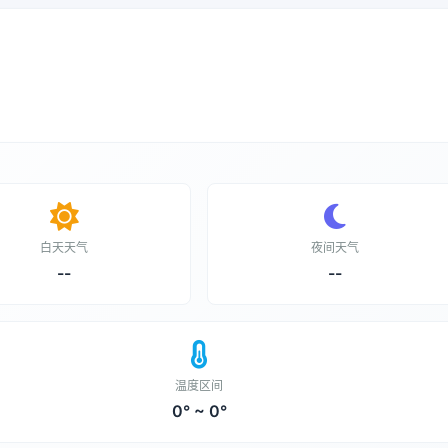
白天天气
夜间天气
--
--
温度区间
0° ~ 0°