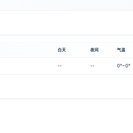
白天
夜间
气温
--
--
0°~0°