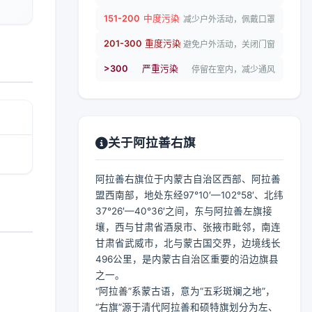
151-200
中度污染
减少户外活动，佩戴口罩
201-300
重度污染
避免户外活动，关闭门窗
>300
严重污染
停留在室内，减少通风
关于阿拉善右旗
阿拉善右旗位于内蒙古自治区西部、阿拉善
盟西南部，地处东经97°10′—102°58′、北纬
37°26′—40°36′之间，东与阿拉善左旗接
壤，西与甘肃省酒泉市、张掖市毗邻，南连
甘肃省武威市，北与蒙古国交界，边境线长
496公里，是内蒙古自治区重要的沿边旗县
之一。
“阿拉善”系蒙古语，意为“五彩斑斓之地”，
“右旗”源于清代阿拉善和硕特旗划分为左、