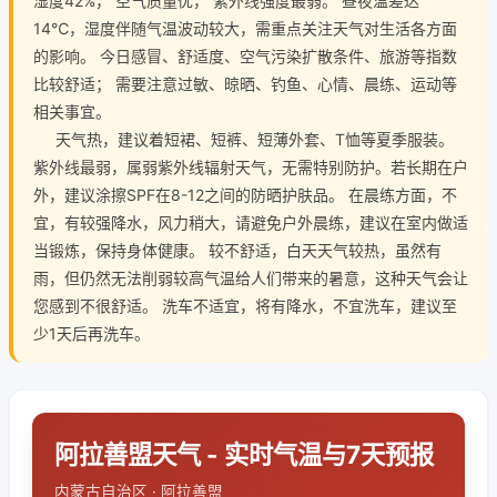
湿度42%， 空气质量优， 紫外线强度最弱。 昼夜温差达
14℃，湿度伴随气温波动较大，需重点关注天气对生活各方面
的影响。 今日感冒、舒适度、空气污染扩散条件、旅游等指数
比较舒适； 需要注意过敏、晾晒、钓鱼、心情、晨练、运动等
相关事宜。
天气热，建议着短裙、短裤、短薄外套、T恤等夏季服装。
紫外线最弱，属弱紫外线辐射天气，无需特别防护。若长期在户
外，建议涂擦SPF在8-12之间的防晒护肤品。 在晨练方面，不
宜，有较强降水，风力稍大，请避免户外晨练，建议在室内做适
当锻炼，保持身体健康。 较不舒适，白天天气较热，虽然有
雨，但仍然无法削弱较高气温给人们带来的暑意，这种天气会让
您感到不很舒适。 洗车不适宜，将有降水，不宜洗车，建议至
少1天后再洗车。
阿拉善盟天气 - 实时气温与7天预报
内蒙古自治区 · 阿拉善盟