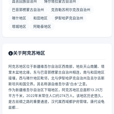
昌吉回族自治州
博尔塔拉蒙古自治州
巴音郭楞蒙古自治州
克孜勒苏柯尔克孜自治州
喀什地区
和田地区
伊犁哈萨克自治州
塔城地区
阿勒泰地区
关于阿克苏地区
阿克苏地区位于新疆维吾尔自治区西南部，地处天山南麓、塔
里木盆地北缘，东与巴音郭楞蒙古自治州相连，南与和田地区
接壤，西与喀什地区毗邻，北与伊犁哈萨克自治州及吉尔吉斯
斯坦共和国交界。其名称源自维吾尔语“白水”之意。
作为新疆维吾尔自治区下辖地区，阿克苏地区总面积13.25万
平方千米，2022年末常住人口约274万人。该地区历史悠久，
是古丝绸之路的重要通道，汉代属西域都护府管辖，唐代设龟
兹都...