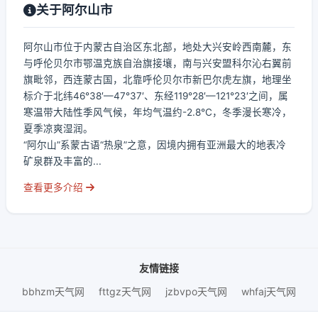
关于阿尔山市
阿尔山市位于内蒙古自治区东北部，地处大兴安岭西南麓，东
与呼伦贝尔市鄂温克族自治旗接壤，南与兴安盟科尔沁右翼前
旗毗邻，西连蒙古国，北靠呼伦贝尔市新巴尔虎左旗，地理坐
标介于北纬46°38′—47°37′、东经119°28′—121°23′之间，属
寒温带大陆性季风气候，年均气温约-2.8℃，冬季漫长寒冷，
夏季凉爽湿润。
“阿尔山”系蒙古语“热泉”之意，因境内拥有亚洲最大的地表冷
矿泉群及丰富的...
查看更多介绍
友情链接
bbhzm天气网
fttgz天气网
jzbvpo天气网
whfaj天气网