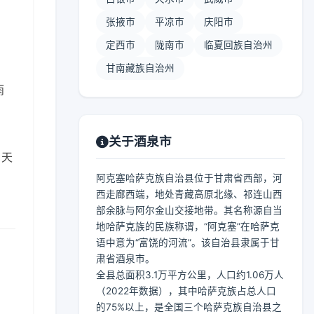
张掖市
平凉市
庆阳市
定西市
陇南市
临夏回族自治州
甘南藏族自治州
雨
关于酒泉市
。天
阿克塞哈萨克族自治县位于甘肃省西部，河
西走廊西端，地处青藏高原北缘、祁连山西
部余脉与阿尔金山交接地带。其名称源自当
地哈萨克族的民族称谓，“阿克塞”在哈萨克
语中意为“富饶的河流”。该自治县隶属于甘
肃省酒泉市。
全县总面积3.1万平方公里，人口约1.06万人
（2022年数据），其中哈萨克族占总人口
的75%以上，是全国三个哈萨克族自治县之