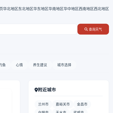
页
华北地区
东北地区
华东地区
华南地区
华中地区
西南地区
西北地区
查询天气
钓鱼
心情
养生建议
城市选择
附近城市
兰州市
嘉峪关市
金昌市
白银市
天水市
武威市