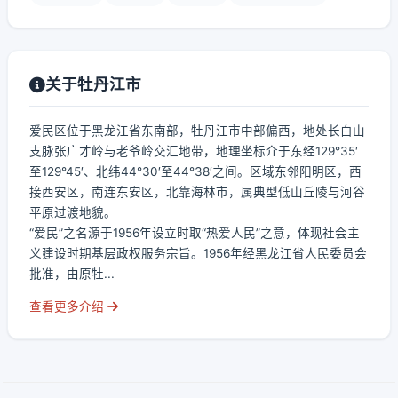
关于牡丹江市
爱民区位于黑龙江省东南部，牡丹江市中部偏西，地处长白山
支脉张广才岭与老爷岭交汇地带，地理坐标介于东经129°35′
至129°45′、北纬44°30′至44°38′之间。区域东邻阳明区，西
接西安区，南连东安区，北靠海林市，属典型低山丘陵与河谷
平原过渡地貌。
“爱民”之名源于1956年设立时取“热爱人民”之意，体现社会主
义建设时期基层政权服务宗旨。1956年经黑龙江省人民委员会
批准，由原牡...
查看更多介绍