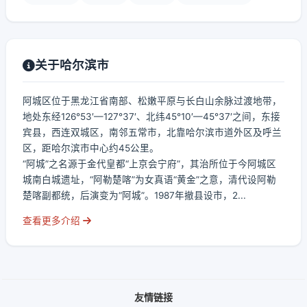
关于哈尔滨市
阿城区位于黑龙江省南部、松嫩平原与长白山余脉过渡地带，
地处东经126°53′—127°37′、北纬45°10′—45°37′之间，东接
宾县，西连双城区，南邻五常市，北靠哈尔滨市道外区及呼兰
区，距哈尔滨市中心约45公里。
“阿城”之名源于金代皇都“上京会宁府”，其治所位于今阿城区
城南白城遗址，“阿勒楚喀”为女真语“黄金”之意，清代设阿勒
楚喀副都统，后演变为“阿城”。1987年撤县设市，2...
查看更多介绍
友情链接