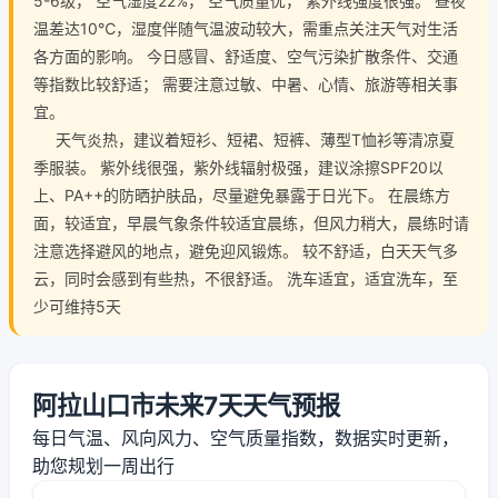
5-6级， 空气湿度22%， 空气质量优， 紫外线强度很强。 昼夜
温差达10℃，湿度伴随气温波动较大，需重点关注天气对生活
各方面的影响。 今日感冒、舒适度、空气污染扩散条件、交通
等指数比较舒适； 需要注意过敏、中暑、心情、旅游等相关事
宜。
天气炎热，建议着短衫、短裙、短裤、薄型T恤衫等清凉夏
季服装。 紫外线很强，紫外线辐射极强，建议涂擦SPF20以
上、PA++的防晒护肤品，尽量避免暴露于日光下。 在晨练方
面，较适宜，早晨气象条件较适宜晨练，但风力稍大，晨练时请
注意选择避风的地点，避免迎风锻炼。 较不舒适，白天天气多
云，同时会感到有些热，不很舒适。 洗车适宜，适宜洗车，至
少可维持5天
阿拉山口市未来7天天气预报
每日气温、风向风力、空气质量指数，数据实时更新，
助您规划一周出行