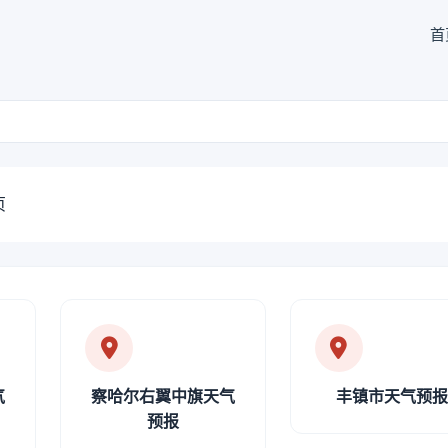
首
页
气
察哈尔右翼中旗天气
丰镇市天气预
预报